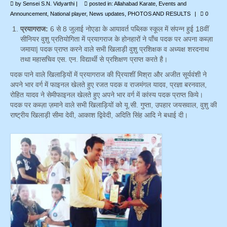
by
Sensei S.N. Vidyarthi
|
posted in:
Allahabad Karate
,
Events and
Announcement
,
National player
,
News updates
,
PHOTOS AND RESULTS
|
0
Photo Gallery
प्रयागराज:
6 से 8 जुलाई नोएडा के आयावर्त पब्लिक स्कूल में संपन्न हुई 18वीं
सीनियर वुशु प्रतियोगिता में प्रयागराज के होनहारों ने पाँच पदक पर अपना कब्ज़ा
Contact Us
जमाया| पदक प्राप्त करने वाले सभी खिलाड़ी वुशु प्रशिक्षक व अध्यक्ष शरदनाथ
तथा महासचिव एस. एन. विद्यार्थी से प्रशिक्षण प्राप्त करते है।
पदक पाने वाले खिलाड़ियों में प्रयागराज की प्रियाशीं मिश्रा और अजीत सूर्यवंशी ने
अपने भार वर्ग में फाइनल खेलते हुए रजत पदक व राजमंगल यादव, प्रज्ञा बरनवाल,
रोहित यादव ने सेमीफाइनल खेलते हुए अपने भार वर्ग में कांस्य पदक प्राप्त किये।
पदक पर कब्ज़ा ज़माने वाले सभी खिलाड़ियों को यू.सी. गुप्ता, उपहार जयसवाल, वुशु की
राष्ट्रीय खिलाड़ी सीमा देवी, आकाश द्विवेदी, अदिति सिंह आदि ने बधाई दी।