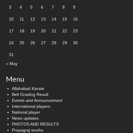
3
4
5
6
7
8
9
10
11
12
13
14
15
16
17
18
19
20
21
22
23
24
25
26
27
28
29
30
31
« May
Menu
Allahabad Karate
Belt Grading Result
Events and Announcement
International players
National player
News updates
PHOTOS AND RESULTS
Prayagraj wushu