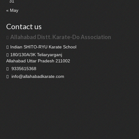
31
« May
Contact us
Allahabad Distt. Karate-Do Association
Indian SHITO-RYU Karate School
180/130A/3K Teliaryarganj
Allahabad Uttar Pradesh 211002
9335615368
info@allahabadkarate.com