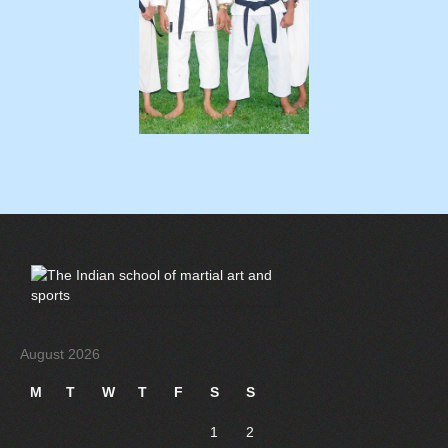
August 2026
M
T
W
T
F
S
S
1
2