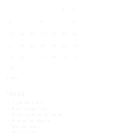
1
2
3
4
5
6
7
8
9
10
11
12
13
14
15
16
17
18
19
20
21
22
23
24
25
26
27
28
29
30
31
« May
Menu
Allahabad Karate
Belt Grading Result
Events and Announcement
International players
National player
News updates