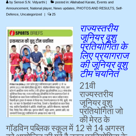
by
Sensei S.N. Vidyarthi
|
posted in:
Allahabad Karate
,
Events and
Announcement
,
National player
,
News updates
,
PHOTOS AND RESULTS
,
Self-
Photo Gallery
Defence
,
Uncategorized
|
25
Contact Us
राज्यस्तरीय
जूनियर वूशु
प्रतियोगिता के
लिए प्रयागराज
की जूनियर वूशु
टीम चयनित
21वी
राज्यस्तरीय
जूनियर वूशु
प्रतियोगिता जो
की मेरठ के
गॉडविन पब्लिक स्कूल में 12 से 14 अगस्त