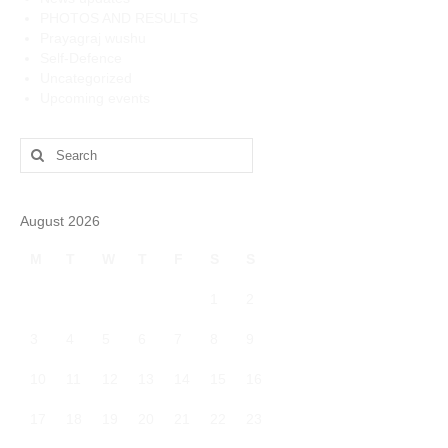
PHOTOS AND RESULTS
Prayagraj wushu
Self-Defence
Uncategorized
Upcoming events
Search
for:
August 2026
M
T
W
T
F
S
S
1
2
3
4
5
6
7
8
9
10
11
12
13
14
15
16
17
18
19
20
21
22
23