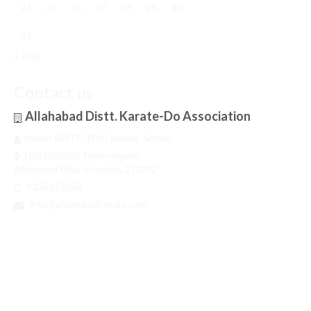
24
25
26
27
28
29
30
31
« May
Contact us
Allahabad Distt. Karate-Do Association
Indian SHITO-RYU Karate School
180/130A/3K Teliaryarganj
Allahabad Uttar Pradesh 211002
9335615368
info@allahabadkarate.com