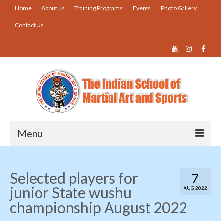
Home
About us
Training Programs
Events
Photo Gallery
Contact Us
Menu
Home
Selected players for
7
About us
junior State wushu
AUG 2022
Training Programs
championship August 2022
Events