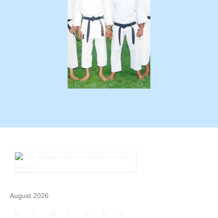
August 2026
M
T
W
T
F
S
S